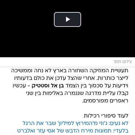
צילום מסך
תעשיית המוזיקה השחורה בארץ לא נחה וממשיכה
לייצר כותרות. אחרי שהצל עדכן את כולם בדעותיו
וידיעות על סכסוך בין הצמד
בן אל וסטטיק
- עכשיו
קבלו עליית מדרגה שנגמרה באלימות בין שני
ראפרים מפורסמים.
לעוד סיפורי רכילות
לא נעים: ג'וזי מ'המירוץ למיליון' שבר את הרגל
בלעדי: תמונות מירח הדבש של אסי עזר ואלברט