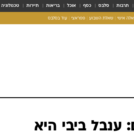
תרבות
סלבס
כסף
אוכל
בריאות
תיירות
טכנולוגיה
ואלה אישי
שאלת השבוע
פפראצי
עוד בסלבס
ריאליטי צ'ק
אונלי פאן
בית המלוכה
כל הכתבות
רכלו לנו
 ענבל ביבי היא