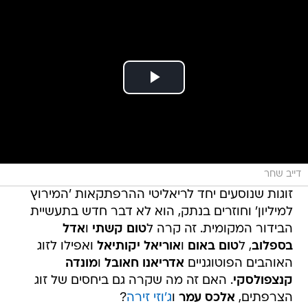
דייב שחר
זוגות שנוסעים יחד לריאליטי ההרפתקאות 'המירוץ
למיליון' וחוזרים בנתק, הוא לא דבר חדש בתעשיית
הבידור המקומית. זה קרה ל
טום קשתי
ו
אדל
בספלוב
, ל
טום באום
ו
אוריאל יקותיאל
ואפילו לזוג
האוהבים הפוטוגניים
אדריאנו חאובל
ו
מונדה
קנצפולסקי
. האם זה מה שקרה גם ביחסים של זוג
הצרפתים,
אלכס עמר
ו
ג'וזי זירה
?