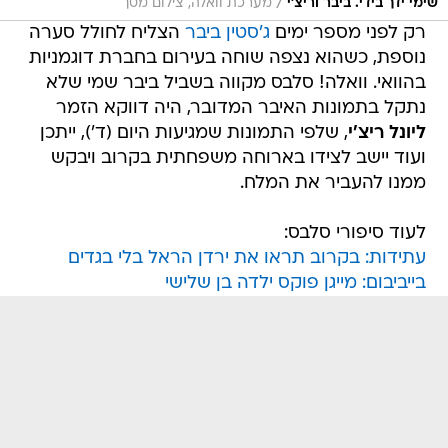
/
שימי ידך בידי. ביבר וריצ'י
מערכת וואלה, צילום מסך
רק לפני מספר ימים
ג'סטין ביבר
הצליח לחולל סערה
נוספת, כשהוא נצפה שוחה בעירום בחברת דוגמניות
בהוואי. וואלה! סלבס מקווה בשביל ביבר שמי שלא
נתקל בתמונות האיבר המדובר, היה דווקא הזמר
ליונל ריצ'י
, שלפי התמונות שמגיעות היום (ד'), ייתכן
ועוד יישב לצידו בארוחה משפחתית בקרוב ויבקש
ממנו להעביר את המלח.
לעוד סיפורי סלבס:
עתידות: בקרוב תראו את ירדן הראל בלי בגדים
בייביבום: מייגן פוקס ילדה בן שלישי