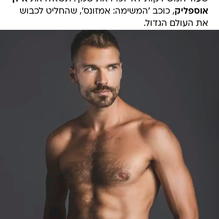
אוספליק
, כוכב 'המשימה: אמזונס', שהחליט לכבוש
את העולם הגדול.