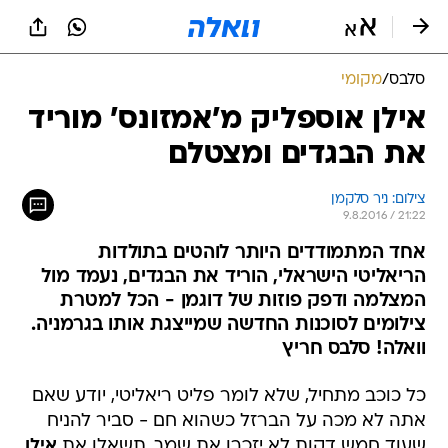
סלבס
/
מקומי
אילן אוספליק מ'אמזונס' מוריד
את הבגדים ומצטלם
צילום: ניר סלקמן
9.8.2016 / 21:22
אחד המתמודדים היותר לוהטים בתולדות
הריאליטי הישראלי, הוריד את הבגדים, נעמד מול
המצלמה ודפק פוזות של דוגמן - הכל למטרת
צילומים לסוכנות החדשה שמייצגת אותו בגרמניה.
וואלה! סלבס חריץ
כל כוכב מתחיל, שלא לומר פליט ריאליטי, יודע שאם
אתה לא מכה על הברזל כשהוא חם - סביר להניח
שעוד חמש דקות לא יזכרו את שמך. תשאלו את
אילן