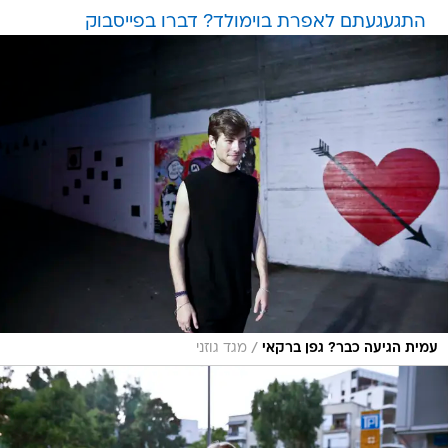
התגעגעתם לאפרת בוימולד? דברו בפייסבוק
/
עמית הגיעה כבר? גפן ברקאי
מגד גוזני