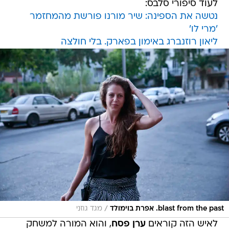
לעוד סיפורי סלבס:
נטשה את הספינה: שיר מורנו פורשת מהמחזמר
'מרי לו'
ליאון רוזנברג באימון בפארק. בלי חולצה
/
blast from the past. אפרת בוימולד
מגד גוזני
לאיש הזה קוראים
ערן פסח
, והוא המורה למשחק