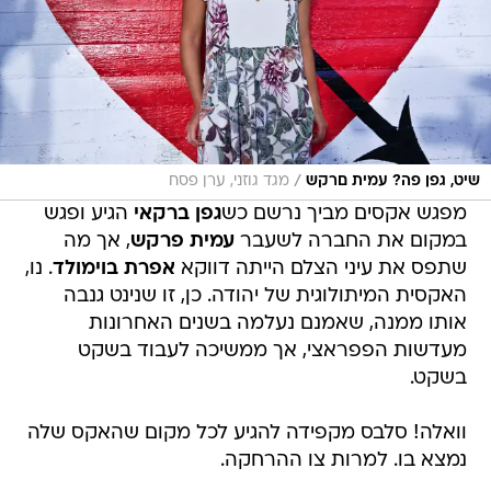
/
שיט, גפן פה? עמית םרקש
מגד גוזני, ערן פסח
מפגש אקסים מביך נרשם כש
גפן ברקאי
הגיע ופגש
במקום את החברה לשעבר
עמית פרקש
, אך מה
שתפס את עיני הצלם הייתה דווקא
אפרת בוימולד
. נו,
האקסית המיתולוגית של יהודה. כן, זו שנינט גנבה
אותו ממנה, שאמנם נעלמה בשנים האחרונות
מעדשות הפפראצי, אך ממשיכה לעבוד בשקט
בשקט.
וואלה! סלבס מקפידה להגיע לכל מקום שהאקס שלה
נמצא בו. למרות צו ההרחקה.