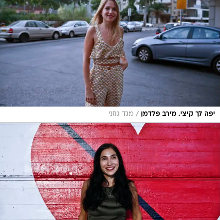
/
יפה לך קיצי. מירב פלדמן
מגד גוזני