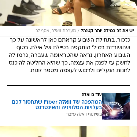
/
יש את זה במידה יותר קטנה?
מערכת וואלה, אסף לב
כזכור, בתחילת השבוע קראתם כאן לראשונה על כך
שהשורדת במיל' הותקפה בטיילת של אילת, בסוף
השבוע האחרון. נראה שהטראומה שעברה, גרמו לה
לחשק עז לפנק את עצמה, כך שהיא החליטה להיכנס
לחנות הנעליים ולרכוש לעצמה מספר זוגות.
עוד בוואלה
המהפכה של וואלה Fiber שתחסוך לכם
בעלויות הטלוויזיה והאינטרנט
בשיתוף וואלה פייבר