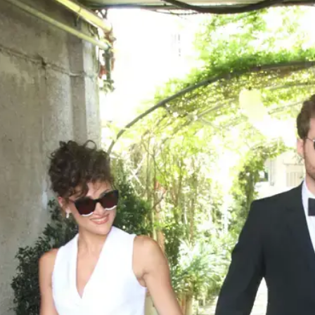
נית מיטל גל ובן זוגה בן רוטשילד, שהגיע הזמן לעמ
 מזל טוב? וואלה! סלבס שוברת כוס