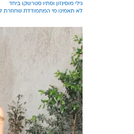
/
חתן וכלה. מיטל ובן לראשונה
ניר פקין
תאחלו מזל טוב לשחקנית
מיטל גל
, 
רוטשילד
, איש עסקים ובעלים של כ
הטלוויזיה 'האלופה', ובעיקר בתפקיד
הקצרצר שלו עם אחת,
ריטה
.
לעוד סיפורי סלבס:
גילי מוסינזון וסתיו סטרשקו ביחד
לא תאמינו מי המתמודדת שחוזרת ל'