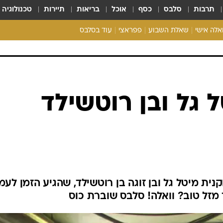
תרבות
סלבס
כסף
אוכל
בריאות
תיירות
טכנולוגיה
ואלה אישי
שאלת השבוע
פפראצי
עוד בסלבס
ריאליטי צ'ק
אונלי פאן
בית המלוכה
כל הכתבות
רכלו לנו
 גל ובן רוטשילד