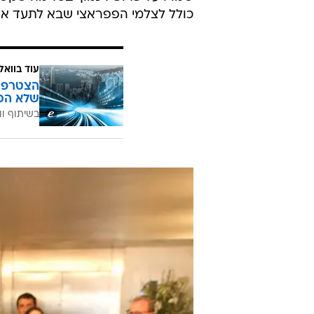
/
בקרוב אצלך. אגם רודברג
ניר פקין
ביום שישי הגיעו השניים לאולם האיר
שמרו על פרופיל נמוך בכל מה שקשור
כולל לצלמי הפפראצי שבא לתעד את
עוד בוואל
הצטרפו 
שלא הכ
בשיתוף וו