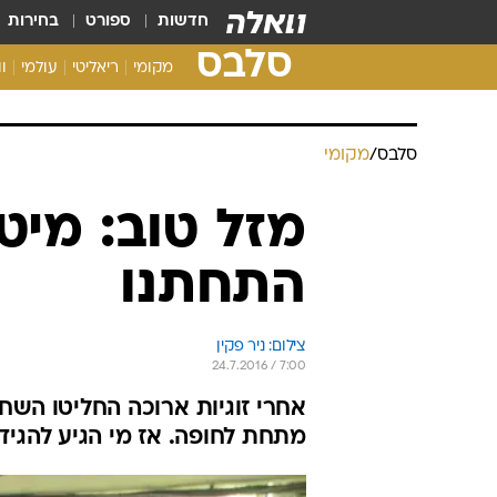
חדשות
ספורט
בחירות
סלבס
מקומי
ריאליטי
עולמי
ו
סלבס
/
מקומי
מזל טוב: מיטל