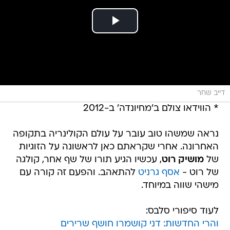
דייב שחר
* הווידאו צולם ב'מחיונדה' ב-2012
נראה שמשהו טוב עובר על עולם הקולינריה בתקופה
האחרונה. אחרי שקראתם כאן לראשונה על הזוגיות
של
מושיק רוט
, עכשיו הגיע תורו של שף אחר, קולגה
של רוט -
אסף גרניט
להתאהב. והפעם זה קורה עם
מישהי שווה במיוחד.
לעוד סיפורי סלבס:
והרי החדשות: דני קושמרו חושף שרירים