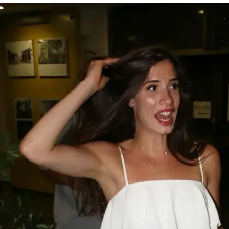
 בכיכובה
ם לטלנובלה החדשה 'פול מון', חן אמסלם עוזבת א
יצומה. אז מה גרם לה לעזוב? ומי נקראה להחליף
א