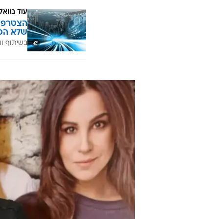
/
תאילנד לא מחכה לה. אמסלם
ניר פקין
אז מסתבר שאחרי שבוע אחד בלבד של
מהטלנובלה בכיכובה. למה, בעצם? הס
מלחשים על בעיה רפואית שתמנע ממ
ובתאילנד, נקלעה למצב לא פשוט בכ
עוד בוואל
הצטרפו 
שלא הכ
בשיתוף וו