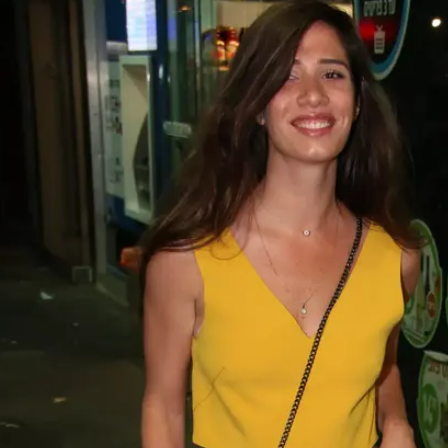
ט על הטלנובלה החדשה העונה לשם 'פול מון', בעיקר על
בידור, כמו
מאור שוויצר
ו
אלישע בנאי
. כעת יש לה חדשות
ו אותן משמחות.