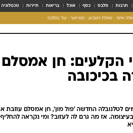
תרבות
סלבס
כסף
אוכל
בריאות
תיירות
טכנולוגיה
ואלה אישי
שאלת השבוע
פפראצי
עוד בסלבס
ריאליטי צ'ק
אונלי פאן
בית המלוכה
כל הכתבות
רכלו לנו
 הקלעים: חן אמסלם