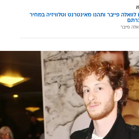
 צילומים אינטנסיביים,
חן אמסלם
החליטה לפרוש
יבה הרשמית היא 'אילוצים אישיים', ובסביבתה הקרובה
נה להמשיך, כך או כך - ההפקה, שאמורה להצטלם בארץ
לל.
ה
לוואלה פייבר ותהנו מאינטרנט וטלוויזיה במחיר
רתם
אלה פייבר