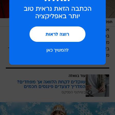
/
תפקיד חדש. עדי
רפי דלויה
אחרי שהחליט לבטל את הפקת 'שודדי הקריביים'
בכיכובם של עוז זהבי ולי בירן, החליט המפיק מאור
מיימון ללכת על הפקה חדשה שעדיין לא נראתה
בארץ - 'בת הים הקטנה', ומי מתאימה לתפקיד יותר
מאשר כוכבת הילדים,
עדי הימלבלוי
?
עוד בוואלה
שוקלים לקחת הלוואה אך מפחדים?
המדריך לצעדים פיננסים חכמים
בשיתוף הפניקס