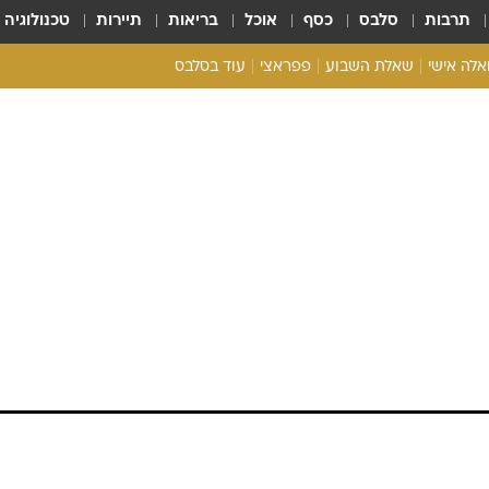
תרבות
סלבס
כסף
אוכל
בריאות
תיירות
טכנולוגיה
ואלה אישי
שאלת השבוע
פפראצי
עוד בסלבס
ריאליטי צ'ק
אונלי פאן
בית המלוכה
כל הכתבות
רכלו לנו