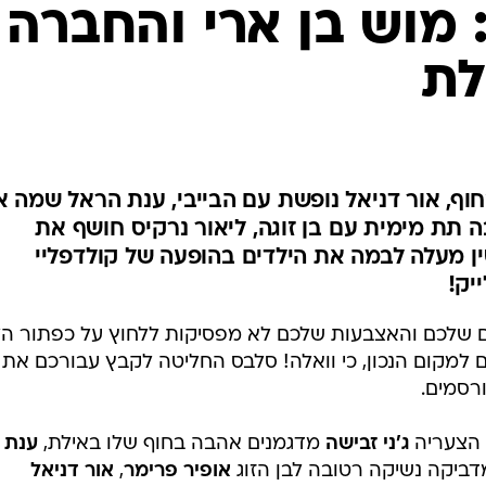
הבה בת 20: מוש בן ארי והחברה
לת
וף, אור דניאל נופשת עם הבייבי, ענת הראל שמה 
תת מימית עם בן זוגה, ליאור נרקיס חושף את
 מעלה לבמה את הילדים בהופעה של קולדפליי
יק!
 שלכם והאצבעות שלכם לא מפסיקות ללחוץ על כפתור הל
ם למקום הנכון, כי וואלה! סלבס החליטה לקבץ עבורכם את
רסמים.
הצעריה
ג'ני זבישה
מדגמנים אהבה בחוף שלו באילת,
ענת
יקה נשיקה רטובה לבן הזוג
אופיר פרימר
,
אור דניאל