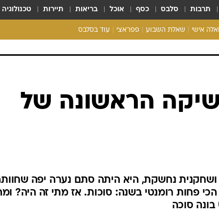
תרבות
סלבס
כסף
אוכל
בריאות
תיירות
טכנולוגיה
ואלה אישי
שאלת השבוע
פפראצי
עוד בסלבס
ריאליטי צ'ק
אונלי פאן
בית המלוכה
כל הכתבות
שיקה הראשונה של
רכלו לנו
 ושחקנית נחשקת, היא היתה סתם נערה יפה שחוות
י פחות רומנטי בשנה: סוכות. אז מתי זה היה? ומה
בונה סוכה