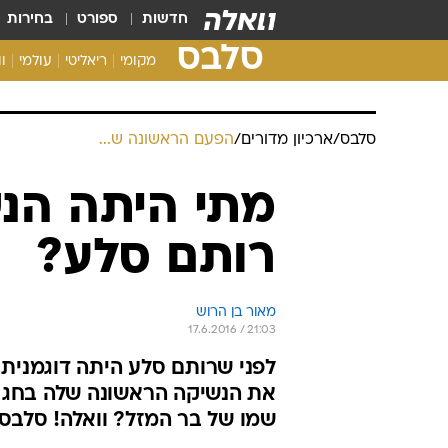
חדשות
ספורט
בחירות
סלבס
מקומי
ריאליטי
עולמי
ו
סלבס
/
ארכיון מדורים
/
הפעם הראשונה ש...
מתי היתה הנ
רותם סלע?
מאור בן הרוש
17.6.2016 / 21:03
לפני שרותם סלע היתה דוגמנית
את הנשיקה הראשונה שלה בחג הכ
שמו של בר המזל? וואלה! סלבס 