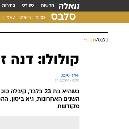
חדשות
ספורט
בחירות
סלבס
מקומי
ריאליטי
עולמי
ו
סלבס
/
מקומי
קולולו: דנה ז