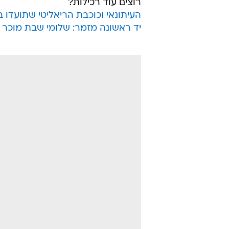
/
ה-טבעת!
מערכת וואלה, צילום מסך
סמסו מזל טוב לנערה הנכונה, כוכבת '
נוצצת מבן זוגה
גיא ביטון
לגמרי מדמיינת את עצמה בשמלת כלה.
רוצים עוד רכילות?
העיתונאי וכוכבת הריאליטי שתועדו ב
יד ראשונה מזמר: שלומי שבת מוכר