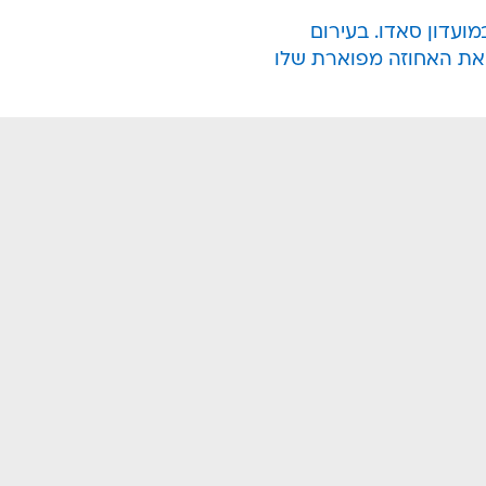
איט גירלז',
דנה זרמון
, שקיבלה אמש (ב') הצעת נישואים
, איש עסקים העובד בתחום שוק ההון. אז מה 
 יוקרתית, כמובן.
מועדון סאדו. בעירום
 את האחוזה מפוארת שלו