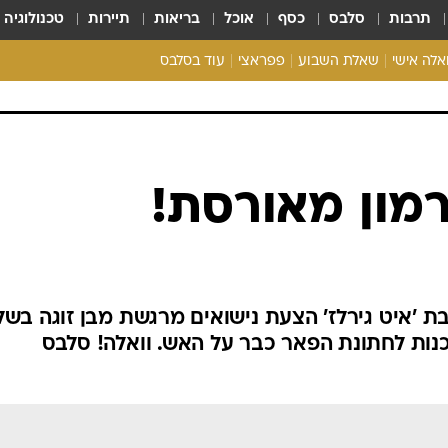
תרבות
סלבס
כסף
אוכל
בריאות
תיירות
טכנולוגיה
ואלה אישי
שאלת השבוע
פפראצי
עוד בסלבס
ריאליטי צ'ק
אונלי פאן
בית המלוכה
כל הכתבות
רכלו לנו
רמון מאורסת!