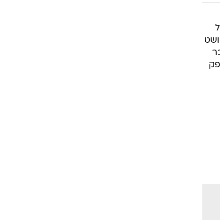
ל
ושט
ר
פק