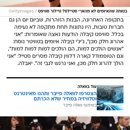
/
בטוחה שהאיומים לא מהארי סטיילס? טיילור סוויפט
GettyImages
בתקופה האחרונה, הבנות הזוהרות, שביום יום הן גם
חברות טובות, היו נתונות תחת מתקפה לא נעימה
בכלל. סוויפט קיבלה הודעות נאצה שאומרות: "אני
אהרוג חלק מכן", ג'יג'י קיבלה איומים בטוויטר נוסח:
"אנשים הולכים למות, הם הולכים למות למות למות",
וגם הטופמודל קארה דלווין קיבלה מסרים סטייל: "אני
הולך להרוג חלק מכן, ואני נרגש לגבי זה". יאבלה.
עוד בוואלה
הצטרפו לוואלה פייבר ותהנו מאינטרנט
וטלוויזיה במחיר שלא הכרתם
בשיתוף וואלה פייבר