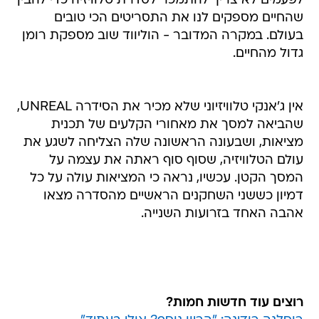
בעולם. במקרה המדובר - הוליווד שוב מספקת רומן
גדול מהחיים.
אין ג'אנקי טלוויזיוני שלא מכיר את הסידרה UNREAL,
שהביאה למסך את מאחורי הקלעים של תכנית
מציאות, ושבעונה הראשונה שלה הצליחה לשגע את
עולם הטלוויזיה, שסוף סוף ראתה את עצמה על
המסך הקטן. עכשיו, נראה כי המציאות עולה על כל
דמיון כששני השחקנים הראשיים מהסדרה מצאו
אהבה האחד בזרועות השנייה.
רוצים עוד חדשות חמות?
רוסלנה רודינה: "הריון נוסף? אולי בעתיד"
חמי רודנר והילדים משתכשכים במים