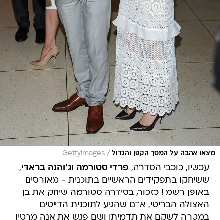
/
מצאו אהבה על המסך הקטן והגדול
GettyImages
עכשיו, כוכבי הסדרה,
פרדי סטורמה
וג'והנה בראדי
,
ששיחקו בתפקידים הראשיים בתוכנית - מאורסים
באופן רשמי! כזכור, בסידרה סטורמה שיחק את בן
האצולה הבריטי, אדם שהגיע לתוכנית הדייטים
במטרה לשקם את תדמיתו ושם פגש את אנה מרטין
אותה שיחקה בראדי שבמהלך התוכנית מאבדת את
אביה והשניים אף התאהבו בתוכנית.