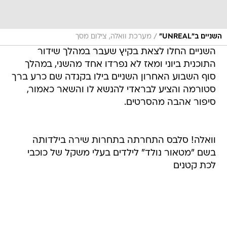
/
השניים ב"UNREAL"
מערכת וואלה, צילום מסך
השניים החלו לצאת בקיץ שעבר במהלך שידור
התוכנית ביוני ומאז לא נפרדו אחד מהשני, במהלך
סוף השבוע האחרון השניים בילו בקנדה שם כרע ברך
סטורמה והציע לבראדי להנשא לו והשאר כאמור,
סיפור אהבה מהסרטים.
וואלה! סלבס התחרתה בתחרות שירה בילדותה
בשם "מטאור נולד" לילדים בעלי משקל של כוכבי
לכת קטנים
בואו לרכל על הרומן החדש של כוכבי הטלוויזיה