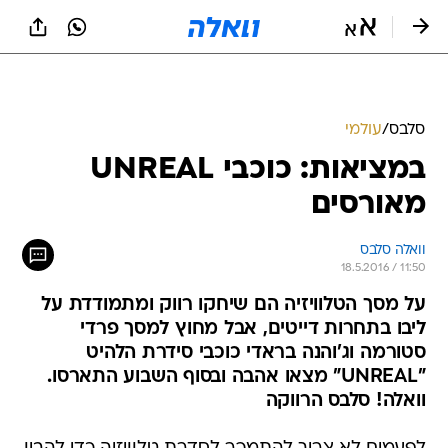
סלבס
/
עולמי
במציאות: כוכבי UNREAL
מאורסים
וואלה סלבס
18.5.2016 / 11:50
על מסך הטלוויזיה הם שיחקו רווק ומתמודדת על
ליבו בתחרות דייטים, אבל מחוץ למסך פרדי
סטורמה וג'והנה בראדי כוכבי סידרת הלהיט
"UNREAL" מצאו אהבה ובסוף השבוע התארסו.
וואלה! סלבס הרווקה
לפעמים לא צריך להתמכר לסדרת טלוויזיה כדי להבין
שהחיים מספקים לנו את התסריטים הכי טובים