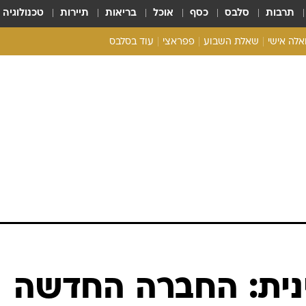
תרבות
סלבס
כסף
אוכל
בריאות
תיירות
טכנולוגיה
ואלה אישי
שאלת השבוע
פפראצי
עוד בסלבס
ריאליטי צ'ק
אונלי פאן
בית המלוכה
כל הכתבות
רכלו לנו
ינית: החברה החדשה