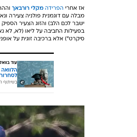
אז אחרי
הפרידה
מקלי רורבאך
וההת
מבלה עם דוגמנית פולניה צעירה ונ
ישבר לכם הלב) והזוג הצעיר הספיק
בפעילות החביבה על ליאו (לא, לא נא
סיקרט") אלא ברכיבה זוגית על אופניי
עוד בוואל
הלוואה 
לסחרור 
בשיתוף ה