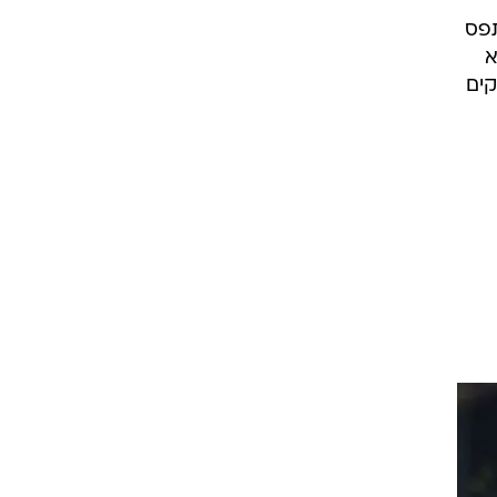
ן ה-41 נתפס
א
קים