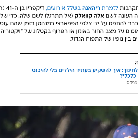
קרבות
לזמרת
ריהאנה
בשלל אירועים,
דיקפריו ב
אה העונה לשם
אלה קוואלק
(אל תתרגלו לשם שלה, כדי של
 כבר להתפס על ידי צלמי הפפארצי במנהטן בזמן שהם עוס
ומים על מצב החור באוזון או רפרוף בקטלוג של "ויקטוריה
ם בין נופיו של התפוח הגדול.
ה
לחינוך: איך להשקיע בעתיד הילדים בלי להיכנס
כלכלי?
פניקס