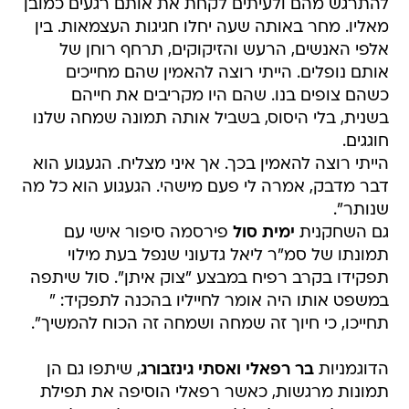
להתרגש מהם ולעיתים לקחת את אותם רגעים כמובן
מאליו. מחר באותה שעה יחלו חגיגות העצמאות. בין
אלפי האנשים, הרעש והזיקוקים, תרחף רוחן של
אותם נופלים. הייתי רוצה להאמין שהם מחייכים
כשהם צופים בנו. שהם היו מקריבים את חייהם
בשנית, בלי היסוס, בשביל אותה תמונה שמחה שלנו
חוגגים.
הייתי רוצה להאמין בכך. אך איני מצליח. הגעגוע הוא
דבר מדבק, אמרה לי פעם מישהי. הגעגוע הוא כל מה
שנותר".
גם השחקנית
ימית סול
פירסמה סיפור אישי עם
תמונתו של סמ"ר ליאל גדעוני שנפל בעת מילוי
תפקידו בקרב רפיח במבצע "צוק איתן". סול שיתפה
במשפט אותו היה אומר לחייליו בהכנה לתפקיד: "
תחייכו, כי חיוך זה שמחה ושמחה זה הכוח להמשיך".
הדוגמניות
בר רפאלי ואסתי גינזבורג
, שיתפו גם הן
תמונות מרגשות, כאשר רפאלי הוסיפה את תפילת