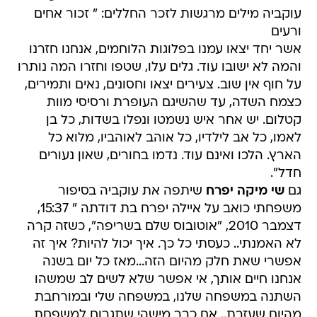
עוקביה מילים מרגשות לזכר החללים: " זכור אחים
ורעים
אשר יחד יצאו עמנו בפלוגות הלוחמים, אנחנו חזרנו
והמה לא ישובו עוד. גלים עלו, שטפו וחזרו המה נותרו
על חוף אין שוב. צעירים יצאו וחסונים, נאים ותמירים,
כצמח השדה, עד שהשיגם העופרת ורסיסי מוות
קטלום. יש אחר איש נשמטו ונפלו בשדות, כל בן
לאמו, כל אב לילדיו, כל אוהב לאוהביו, מלוא כל
הארץ. הלכו ואינם עוד. נדמו בחורים, שאון נעורים
חדל".
גם
שי מיקה יפרח
שיתפה את עוקביה בסיפור
משפחתי כואב על איילה יפרח בת דודתה " 15:37,
דצמבר 2010, "אוטובוס שלם בשריפה", כשזה קרה
לא האמנתי.. כעסתי כל כך. איך יכול להיות? איך זה
אפשרי שאת חלק מהיום הזה...מאז כל יום בשנה
אנחנו חיים אותך, אי אפשר שלא לשים לב שמשהו
השתנה במשפחה שלנו, במשפחה שלי ובמורחבת
מהיום שעזבת.. אם כבר מישהי שתגרום למשפחת