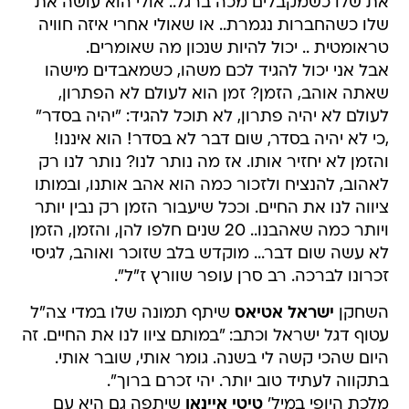
את שלו כשמקבלים מכה ברגל.. אולי הוא עושה את
שלו כשהחברות נגמרת.. או שאולי אחרי איזה חוויה
טראומטית .. יכול להיות שנכון מה שאומרים.
אבל אני יכול להגיד לכם משהו, כשמאבדים מישהו
שאתה אוהב, הזמן? זמן הוא לעולם לא הפתרון,
לעולם לא יהיה פתרון, לא תוכל להגיד: "יהיה בסדר"
,כי לא יהיה בסדר, שום דבר לא בסדר! הוא איננו!
והזמן לא יחזיר אותו. אז מה נותר לנו? נותר לנו רק
לאהוב, להנציח ולזכור כמה הוא אהב אותנו, ובמותו
ציווה לנו את החיים. וככל שיעבור הזמן רק נבין יותר
ויותר כמה שאהבנו.. 20 שנים חלפו להן, והזמן, הזמן
לא עשה שום דבר... מוקדש בלב שזוכר ואוהב, לגיסי
זכרונו לברכה. רב סרן עופר שוורץ ז"ל".
השחקן
ישראל אטיאס
שיתף תמונה שלו במדי צה"ל
עטוף דגל ישראל וכתב: "במותם ציוו לנו את החיים. זה
היום שהכי קשה לי בשנה. גומר אותי, שובר אותי.
בתקווה לעתיד טוב יותר. יהי זכרם ברוך".
מלכת היופי במיל'
טיטי איינאו
שיתפה גם היא עם