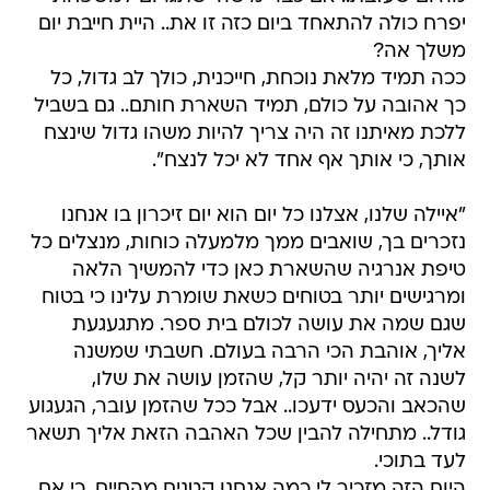
יפרח כולה להתאחד ביום כזה זו את.. היית חייבת יום
משלך אה?
ככה תמיד מלאת נוכחת, חייכנית, כולך לב גדול, כל
כך אהובה על כולם, תמיד השארת חותם.. גם בשביל
ללכת מאיתנו זה היה צריך להיות משהו גדול שינצח
אותך, כי אותך אף אחד לא יכל לנצח".
"איילה שלנו, אצלנו כל יום הוא יום זיכרון בו אנחנו
נזכרים בך, שואבים ממך מלמעלה כוחות, מנצלים כל
טיפת אנרגיה שהשארת כאן כדי להמשיך הלאה
ומרגישים יותר בטוחים כשאת שומרת עלינו כי בטוח
שגם שמה את עושה לכולם בית ספר. מתגעגעת
אליך, אוהבת הכי הרבה בעולם. חשבתי שמשנה
לשנה זה יהיה יותר קל, שהזמן עושה את שלו,
שהכאב והכעס ידעכו.. אבל ככל שהזמן עובר, הגעגוע
גודל.. מתחילה להבין שכל האהבה הזאת אליך תשאר
לעד בתוכי.
היום הזה מזכיר לי כמה אנחנו קטנים מהחיים, כי אם