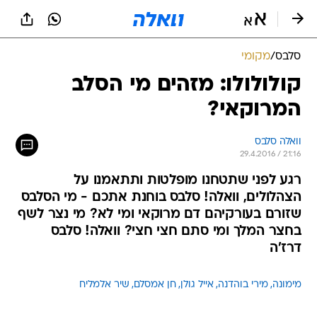
סלבס
/
מקומי
קולולולו: מזהים מי הסלב
המרוקאי?
וואלה סלבס
29.4.2016 / 21:16
רגע לפני שתטחנו מופלטות ותתאמנו על
הצהלולים, וואלה! סלבס בוחנת אתכם - מי הסלבס
שזורם בעורקיהם דם מרוקאי ומי לא? מי נצר לשף
בחצר המלך ומי סתם חצי חצי? וואלה! סלבס
דרז'ה
מימונה
מירי בוהדנה
אייל גולן
חן אמסלם
שיר אלמליח