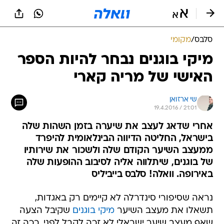
סלבס
/
מקומי
מיקי בוגנים נבחר להיות הספר
האישי של מריה קארי
שי ארזואן
19.4.2016 / 21:01
אחרי שדאג לעצב את שיערה בזמן השהות שלה
בישראל, החליטה הדיווה הבינלאומית להיפרד
ממעצב השיער הקודם שלה ולשכור את שירותיו
של בוגנים, שיתלווה אליה לסיבוב ההופעות שלה
באירופה. וואלה! סלבס בייביליס
נראה שסיפורי סינדרלה לא קיימים רק באגדות,
תשאלו את מעצב השיער
מיקי בוגנים
שקיבל הצעה
שאף מעצב שיער ישראלי לא זכה לקבל לפני, ככה זה