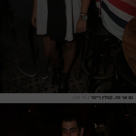
/
גם אני פה. קטלין רייטר
ניר פקין