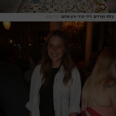
/
בלתי נפרדים. דידי הררי ורון שלום
ניר פקין