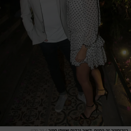
/
בייביסיטר זה החיים. ליאור נרקיס ואשתו ספיר
ניר פקין