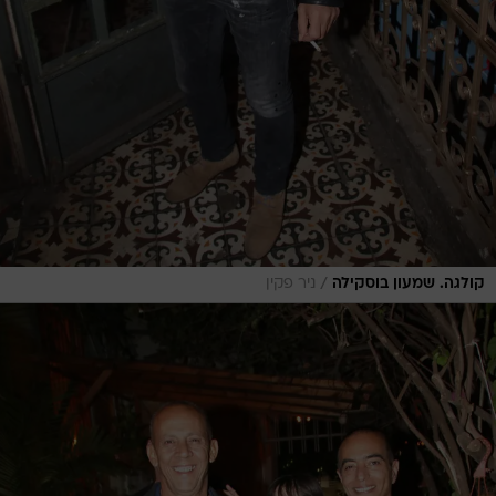
/
קולגה. שמעון בוסקילה
ניר פקין