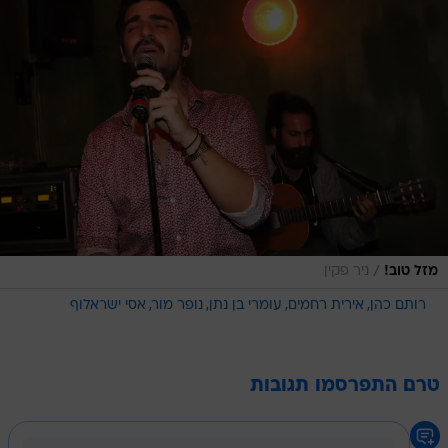
/
מזל טוב!
ניר פקין
רותם כהן
אירית רחמים
עומרי בן נתן
נופר מור
אסי ישראלוף
טרם התפרסמו תגובות