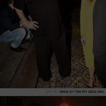
/
באת במצב רוח טוב? רון קופמן
ניר פקין