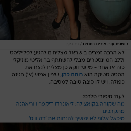
/
חושפת עור. אירית רחמים
ניר פקין
לא הרבה זמרים בישראל מצליחים להגיע לפלייליסט
וללב המיינסטרים מבלי להשתתף בריאליטי מוזיקלי
כזה או אחר - מי שדווקא כן מצליח לנצח את
הסטטיסטיקה הוא
רותם כהן
, שציין אמש (א') חגיגה
כפולה, ויש לו סיבה טובה למסיבה.
לעוד סיפורי סלבס:
מה שקורה בקואצ'לה: ליאונרדו דיקפריו וריאהנה
מתקרבים
מיכאל אלוני לא ימשיך להנחות את 'דה וויס'