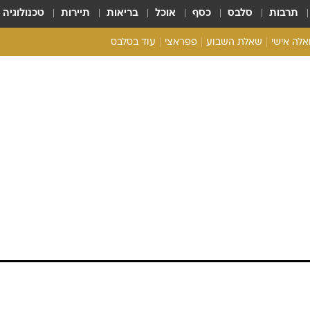
תרבות
סלבס
כסף
אוכל
בריאות
תיירות
טכנולוגיה
ואלה אישי
שאלת השבוע
פפראצי
עוד בסלבס
ריאליטי צ'ק
אונלי פאן
בית המלוכה
כל הכתבות
רכלו לנו