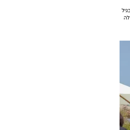
גיל
לה