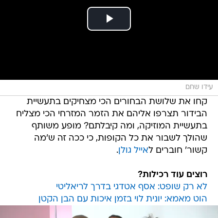
עידו שחם
קחו את שלושת הבחורים הכי מצחיקים בתעשיית
הבידור תצרפו אליהם את הזמר המזרחי הכי מצליח
בתעשיית המוזיקה, ומה קיבלתם? מופע משותף
שהולך לשבור את כל הקופות, כי ככה זה ש'מה
קשור' חוברים ל
אייל גולן
.
רוצים עוד רכילות?
לא רק שופט: אסף אטדגי בדרך לריאליטי
הוט מאמא: יונית לוי בזמן איכות עם הבן הקטן