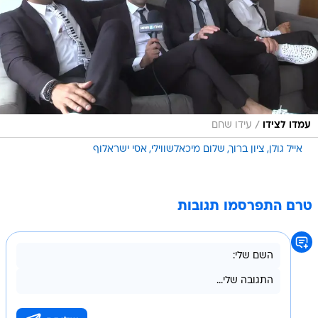
/
עמדו לצידו
עידו שחם
אייל גולן
ציון ברוך
שלום מיכאלשווילי
אסי ישראלוף
טרם התפרסמו תגובות