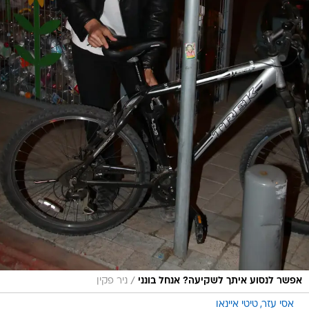
/
אפשר לנסוע איתך לשקיעה? אנחל בונני
ניר פקין
אסי עזר
טיטי איינאו