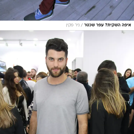
/
איפה השקית? עפר שכטר
ניר פקין