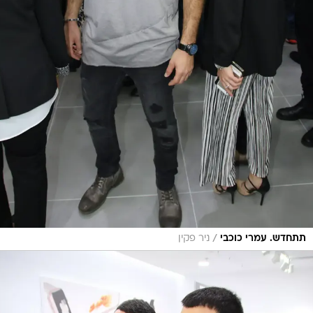
/
תתחדש. עמרי כוכבי
ניר פקין