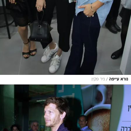
/
נורא עייפה
ניר פקין