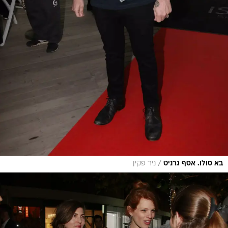
/
בא סולו. אסף גרניט
ניר פקין