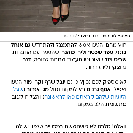
/
תאספי לנו משהו. דנה גרוצקי
ניר פקין
חוץ מהם, הגיעו אמש להתמנגל ולהתחדש גם
אנחל
בונני, עפר שכטר ולירן כוהנר
, שהגיעה עם החברות
שביט ויזל
שאוטוטו תעמוד מתחת לחופה,
דנה
גרוצקי ולירז דרור
.
לא מספיק לכם נכון? כי גם
יובל שרף וקרן מור
הגיעו
ואפילו
אסף גרניט
בא למקום נטול
מגי אזרזר
(
שעל
הזוגיות שלהם קראתם כאן לראשונה
) והצליח לגנוב
מתשומת הלב במקום.
וואלה! סלבס לא משתמשת במכשיר טלפון יש לה