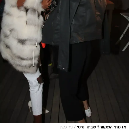
/
אז מתי המקווה? שביט וטיטי
ניר פקין