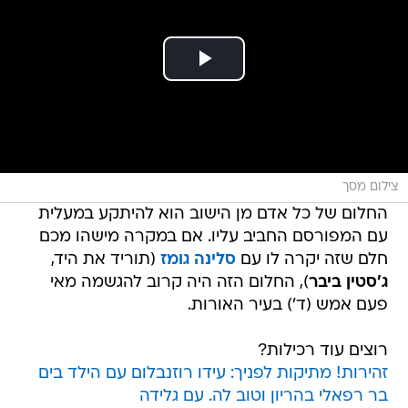
צילום מסך
החלום של כל אדם מן הישוב הוא להיתקע במעלית
עם המפורסם החביב עליו. אם במקרה מישהו מכם
חלם שזה יקרה לו עם
סלינה גומז
(תוריד את היד,
ג'סטין ביבר
), החלום הזה היה קרוב להגשמה מאי
פעם אמש (ד') בעיר האורות.
רוצים עוד רכילות?
זהירות! מתיקות לפניך: עידו רוזנבלום עם הילד בים
בר רפאלי בהריון וטוב לה. עם גלידה