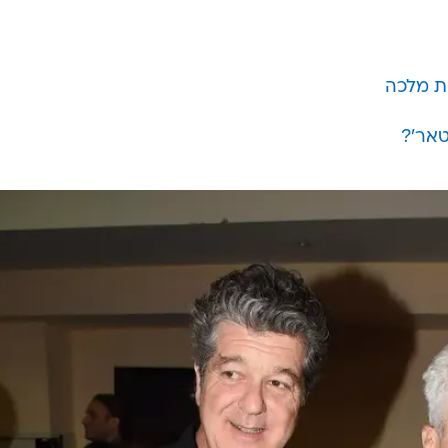
ת מלכה
טאר'?