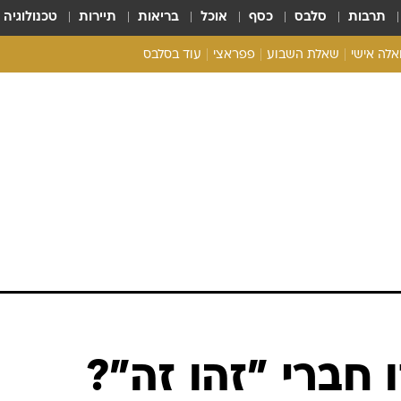
תרבות
סלבס
כסף
אוכל
בריאות
תיירות
טכנולוגיה
ואלה אישי
שאלת השבוע
פפראצי
עוד בסלבס
ריאליטי צ'ק
אונלי פאן
בית המלוכה
כל הכתבות
רכלו לנו
חברי "זהו זה"?