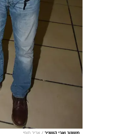
/
מושנוב ואבי קושניר
אביב חופי