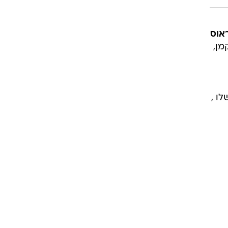
אוס
מן,
ו ,