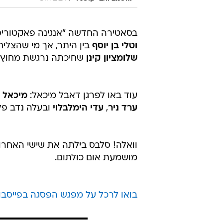
בסאטירה החדשה "אנגינה פאקטוריס"
וטלי בן יוסף
בין היתר, אך מי שהצליח
שלומציון קינן
שחיכתה נרגשת מחוץ ל
עוד באו לפרגן דאבל מיכאל:
מיכאל ה
ערד ניר
,
עדי הימלבלוי
ובעלה נדב פ
וואלה! סלבס בילתה את שישי האחרון
מושמעת אום כולתום.
בואו לרכל על מפגש הפסגה בפייסבו