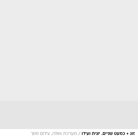
/
זוג + כמעט שניים. יונית ועידו
מערכת וואלה, צילום מסך