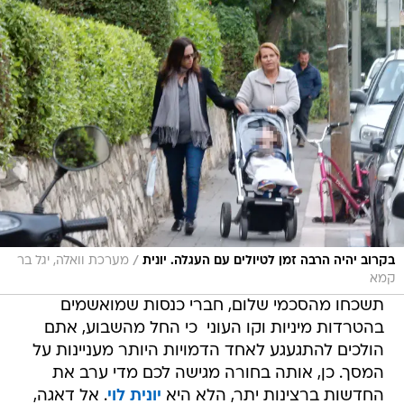
/
בקרוב יהיה הרבה זמן לטיולים עם העגלה. יונית
מערכת וואלה, יגל בר
קמא
תשכחו מהסכמי שלום, חברי כנסות שמואשמים
בהטרדות מיניות וקו העוני  כי החל מהשבוע, אתם
הולכים להתגעגע לאחד הדמויות היותר מעניינות על
המסך. כן, אותה בחורה מגישה לכם מדי ערב את
החדשות ברצינות יתר, הלא היא
יונית לוי
. אל דאגה,