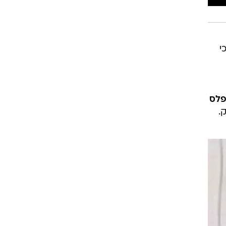
י
פלס
.