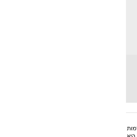
מות
היא