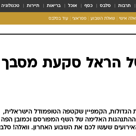
תרבות
סלבס
כסף
אוכל
בריאות
תיירות
טכנולוגיה
ואלה אישי
שאלת השבוע
פפראצי
עוד בסלבס
ריאליטי צ'ק
אונלי פאן
בית המלוכה
כל הכתבות
ל הראל סקעת מסבך
רכלו לנו
 הגדולות, הקמפיין שקטפה הטופמודל הישראלית,
 ההתנהגות האלימה של השף המפורסם וכמובן הפה
אירועים שעשו לכם את השבוע האחרון. וואלה! סלב