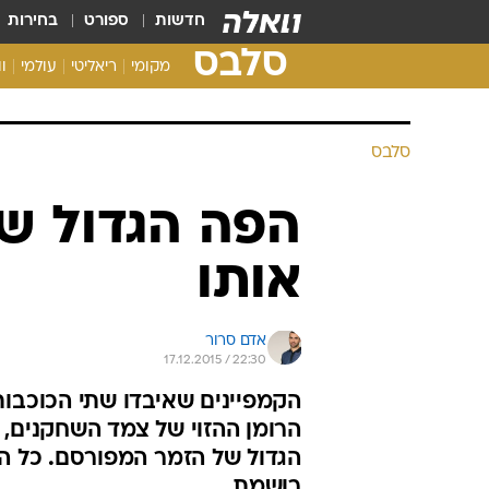
חדשות
ספורט
בחירות
סלבס
מקומי
ריאליטי
עולמי
ו
סלבס
הפה הגדול ש
אותו
אדם סרור
17.12.2015 / 22:30
הקמפיינים שאיבדו שתי הכוכבות
הרומן ההזוי של צמד השחקנים,
הגדול של הזמר המפורסם. כל ה
רושמת