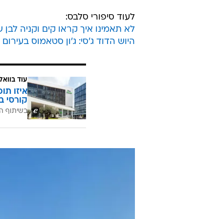
לעוד סיפורי סלבס:
לא תאמינו איך קראו קים וקניה לבן 
היוש הדוד ג'סי: ג'ון סטאמוס בעירום
עוד בוואל
איזו תו
קורסי ב
בשיתוף ה