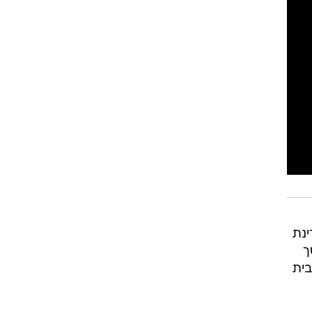
נת
ך
בית