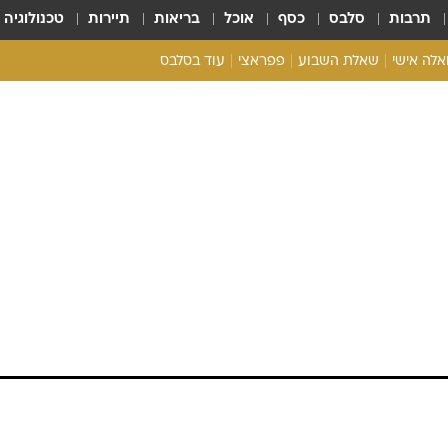
תרבות
סלבס
כסף
אוכל
בריאות
תיירות
טכנולוגיה
ואלה אישי
שאלת השבוע
פפראצי
עוד בסלבס
ריאליטי צ'ק
אונלי פאן
בית המלוכה
כל הכתבות
רכלו לנו