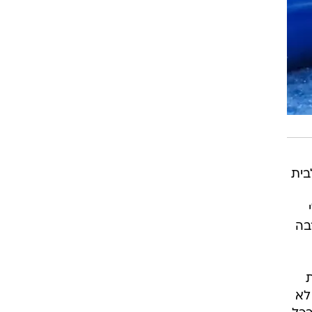
בית
בה
ת
לא