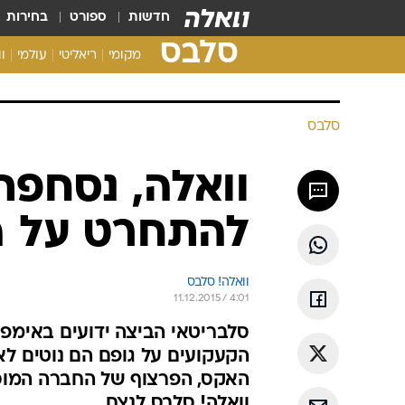
חדשות
ספורט
בחירות
סלבס
מקומי
ריאליטי
עולמי
ו
סלבס
וואלה, נסחפת
להתחרט על ה
וואלה! סלבס
11.12.2015 / 4:01
סלבריטאי הביצה ידועים באימפו
הקעקועים על גופם הם נוטים לא
האקס, הפרצוף של החברה המוכה 
וואלה! סלבס לנצח