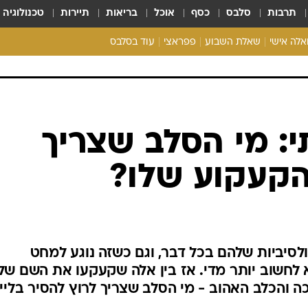
תרבות
סלבס
כסף
אוכל
בריאות
תיירות
טכנולוגיה
ואלה אישי
שאלת השבוע
פפראצי
עוד בסלבס
ריאליטי צ'ק
אונלי פאן
בית המלוכה
כל הכתבות
י: מי הסלב שצריך
רכלו לנו
קעקוע שלו?
לסיביות שלהם בכל דבר, וגם כשזה נוגע למחט
 לחשוב יותר מדי. אז בין אלה שקעקעו את השם של
והכלב האהוב - מי הסלב שצריך לרוץ להסיר בליי