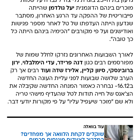
גדעון בת ה-23 בוגרת גלי צה"ל גברה על שמות
מוכרים בינהם הדוגמנית
יעל גולדמן
שהייתה
פייבוריטית של ההפקה עד הרגע האחרון, מסתבר
שגדעון הייתה העדפתו של טל לאחר מספר פגישות
ואודישנים ועל פי מקורבים "הכימיה בינהם הייתה כל
כך טובה".
לאורך השבועות האחרונים נזרקו לחלל שמות של
מפורסמים רבים כגון
דנה פרידר,
עדי הימלבלוי
,
ירון
ברובינסקי, סיוון קליין, אלירז שדה ועוד
רבים אך רק
הערב שלושה שבועות לפני עליית העונה החדשה
ב16.12- נבחרה כאמור המנחה החדשה שקיבלה את
הצ'אנס של חייה תודות לטל שהעדיף מישהי טריה
ולא שם "מוכר שיעפיל עליו" על פי מקורות יודעי דבר.
עוד בוואלה
שוקלים לקחת הלוואה אך מפחדים?