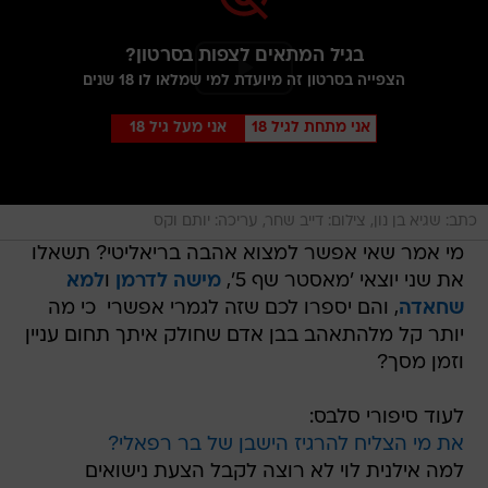
בגיל המתאים לצפות בסרטון?
הצפייה בסרטון זה מיועדת למי שמלאו לו 18 שנים
אני מתחת לגיל 18
אני מעל גיל 18
כתב: שגיא בן נון, צילום: דייב שחר, עריכה: יותם וקס
מי אמר שאי אפשר למצוא אהבה בריאליטי? תשאלו
את שני יוצאי 'מאסטר שף 5',
מישה לדרמן
ו
למא
שחאדה
, והם יספרו לכם שזה לגמרי אפשרי  כי מה
יותר קל מלהתאהב בבן אדם שחולק איתך תחום עניין
וזמן מסך?
לעוד סיפורי סלבס:
את מי הצליח להרגיז הישבן של בר רפאלי?
למה אילנית לוי לא רוצה לקבל הצעת נישואים