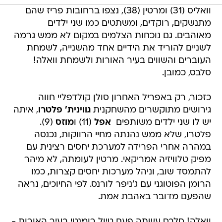
וואליס (31) ומרטין (38), נצפו ברחובות פריז שהם
מתנשקים, רוקדים, ומשתטים כמו שני ילדים
מאוהבים. גם נוכחות הצלמים במקום לא ממש גרמה
לשניים להוריד את הידיים אחד מהשנייה, לשמחת
העוברים והשווים בעיר האורות ולשמחת וואלה!
סלבס, כמובן.
כזכור, רק באפריל האחרון סולן קולדפליי חווה
גירושים מתוקשרים מהשחקנית
גווינית' פלטרו
, איתה
יש לו שני ילדים משותפים 
אפל
(11) ו
מוזס
(9).
פלטרו, שלא ממש נהנתה מחיי הרווקות, נכנסה
במהרה אחרי הפרידה למערכת יחסים רצינית עם
מפיק טלוויזיה אמריקאי. מרטין לעומתה, לא מיהר
להתמסד שוב, וניהל מערכות יחסים קצרות, כמו
הרומן הפוטוגני עם ג'ניפר לורנס. לפי החיוכים, נראה
שהפעם מדובר באהבת אמת.
וואלה! סלבס עשתה פעם טיול רומנטי בעיר האורות -