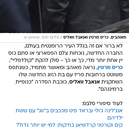
/
מאוהבים. כריס מרטין ואנאבל וואליס
צילום מסך, e-press
לא ברור אם זה בגלל העיר הרומנטית בעולם,
החברה החדשה, נוכחות צלם הפפארצי או סתם כוס
יין אחת יותר מדי, כך או כך - סולן להקת "קולדפליי",
כריס מרטין
, נראה מאוהב ומאושר מתמיד, כשנתפס
משוטט ברחובות פריז עם בת הזוג החדשה שלו 
השחקנית
אנאבל וואליס
, כוכבת הסדרה "כנופיית
ברמינגהם".
לעוד סיפורי סלבס:
אנג'לינה ג'ולי ובראד פיט מככבים ב"ווג" עם ששת
ילדיהם
קים וקורטני קרדשיאן בודקות: למי יש יותר גדול?