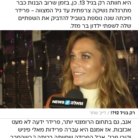
היא חוותה רק בגיל 13. כן, בזמן שרוב הבנות כבר
מתרגלות נשיקה צרפתית עד גיל המצווה - פרידר
חיכתה שנה נוספת בשביל להדביק את השפתיים
שלה לשפתי ילדון בר מזל.
/
רק בגיל 12?!
דייב שחר
אגב, גם בתחום הרומנטי יותר, פרידר ידעה לא מעט
אכזבות. אז אמנם היא עברה פרידות מאלי פיניש
וקובי פרג', אבל הפרידה שחוותה בכיתה י' כשהחבר