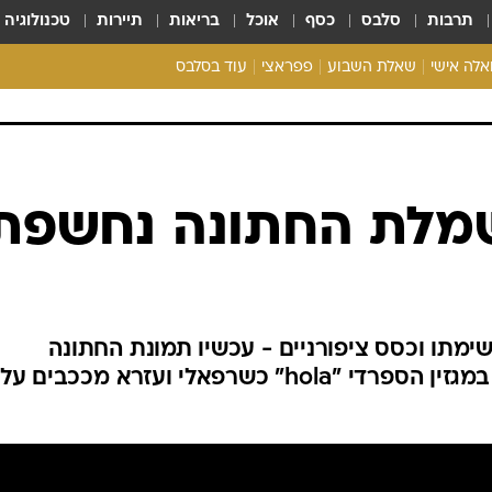
תרבות
סלבס
כסף
אוכל
בריאות
תיירות
טכנולוגיה
ואלה אישי
שאלת השבוע
פפראצי
עוד בסלבס
ריאליטי צ'ק
אונלי פאן
בית המלוכה
כל הכתבות
שמלת החתונה נחשפת
רכלו לנו
מתו וכסס ציפורניים - עכשיו תמונת החתונה
הרשמית של הטופמודל נחשפת במגזין הספרדי "hola" כשרפאלי ועזרא מככבים על