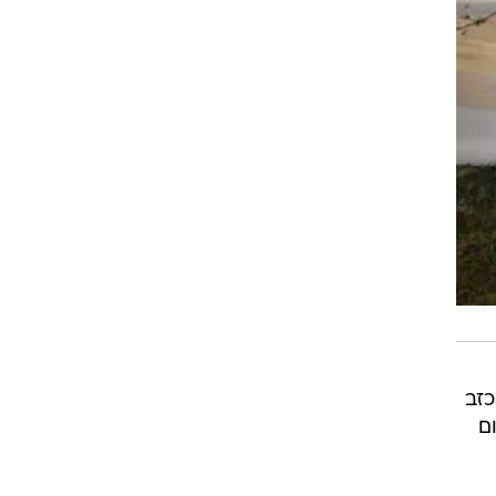
כזב
ם