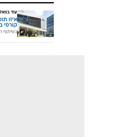
עוד בוואל
איזו תו
קורסי ב
בשיתוף ה