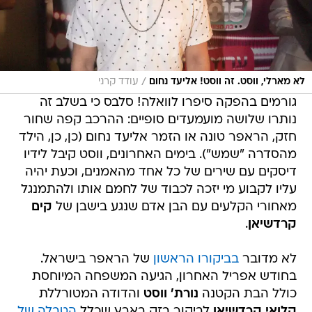
/
לא מארלי, ווסט. זה ווסט! אליעד נחום
עודד קרני
גורמים בהפקה סיפרו לוואלה! סלבס כי בשלב זה
נותרו שלושה מועמעדים סופיים: ההרכב קפה שחור
חזק, הראפר טונה או הזמר אליעד נחום (כן, כן, הילד
מהסדרה "שמש"). בימים האחרונים, ווסט קיבל לידיו
דיסקים עם שירים של כל אחד מהאמנים, וכעת יהיה
עליו לקבוע מי יזכה לכבוד של לחמם אותו ולהתמנגל
מאחורי הקלעים עם הבן אדם שנגע בישבן של
קים
קרדשיאן
.
לא מדובר
בביקורו הראשון
של הראפר בישראל.
בחודש אפריל האחרון, הגיעה המשפחה המיוחסת
כולל הבת הקטנה
נורת' ווסט
והדודה המטורללת
קלואי קרדשיאן
לביקור בזק בארץ שכלל
הטבלה של