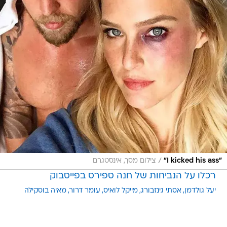
/
"I kicked his ass"
צילום מסך, אינסטגרם
רכלו על הנביחות של חנה ספירס בפייסבוק
יעל גולדמן
אסתי גינזבורג
מייקל לואיס
עומר דרור
מאיה בוסקילה