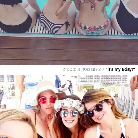
/
"!it's my Bday"
צילום מסך, אינסטגרם