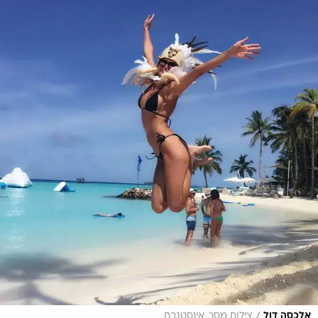
/
אלכסה דול
צילום מסך, אינסטגרם