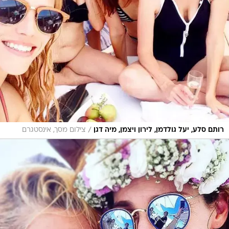
/
רותם סלע, יעל גולדמן, לירון ויצמן, מיה דגן
צילום מסך, אינסטגרם