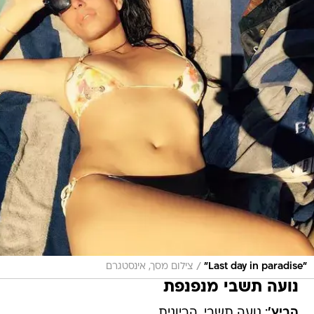
/
"Last day in paradise"
צילום מסך, אינסטגרם
נועה תשבי מנפנפת
הביץ'
: נועה תשבי. הריונית.