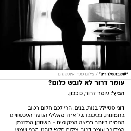
/
"#שבתשלהריון"
צילום מסך, אינסטגרם
עומר דרור לא לובש כלום?
הביץ'
: עומר דרור, כוכבון.
דוגי סטייל
? בנות, בנים, הרי לכם חלום רטוב
בתמונות, בכיכובו של אחד מאלילי הנוער העכשוויים
החמים ביותר בביצה המקומית - השחקן המדגמן
המדובר עומר דרור. צילום סלפי לוהט, קרני שמש,