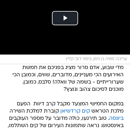
עריכה: מאיה בן ניסן, בימוי: דובי קליין
מדי שבוע, אדם סרור מציג בפניכם את חמשת
האירועים הכי מעניינים, מדוברים, שווים, וכמובן הכי
שערורייתיים - בשמה של וואלה! סלבס, כמובן.
מוכנים לסיכום צהוב ונוצץ?
במקום החמישי המצעד מקבל קרב דיוות  הפעם
מלכת הטראש
קים קרדשיאן
קוברת למלכת השירה
ביונסה
. טוב תירגעו, כולה מדובר על מספר העוקבים
באינסטוש. נראה שתמונות העירום של קים השתלמו,