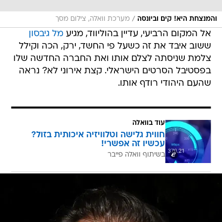
/
והמנצחת היא! קים וביונסה
מערכת וואלה, צילום מסך
אל המקום הרביעי, עדיין בהוליווד, מגיע
מל גיבסון
ששוב איבד את זה כשעל פי החשד, ירק, הכה וקילל
צלמת שניסתה לצלם אותו ואת החברה החדשה שלו
בפסטיבל הסרטים הישראלי. קצת אירוני לא? נראה
שהעם היהודי רודף אותו.
עוד בוואלה
חווית גלישה וטלוויזיה איכותית בזול?
עכשיו זה אפשרי!
בשיתוף וואלה פייבר