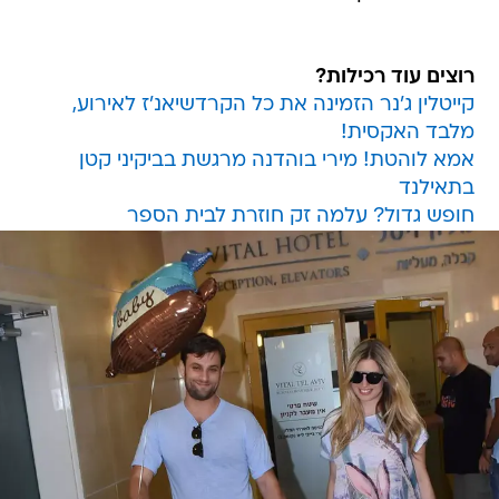
רוצים עוד רכילות?
קייטלין ג'נר הזמינה את כל הקרדשיאנ'ז לאירוע,
מלבד האקסית!
אמא לוהטת! מירי בוהדנה מרגשת בביקיני קטן
בתאילנד
חופש גדול? עלמה זק חוזרת לבית הספר