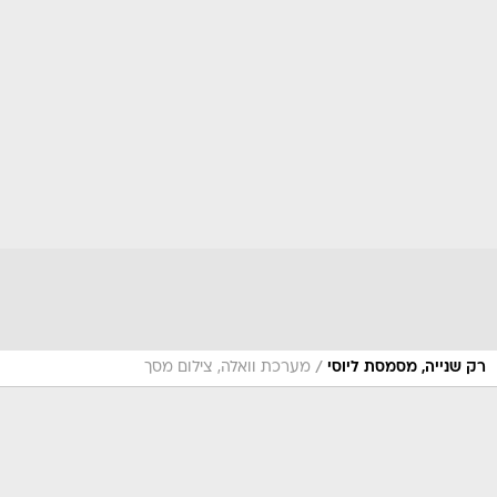
/
רק שנייה, מסמסת ליוסי
מערכת וואלה, צילום מסך