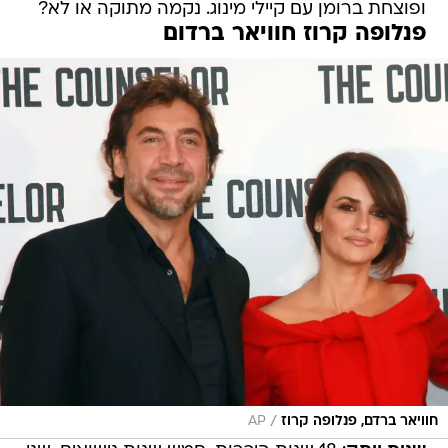
/
חוויאר ברדם, פנלופה קרוז
AP
שנות וותק
: 18 שנות היכרות, חמש שנות נישואים, שני
ילדים