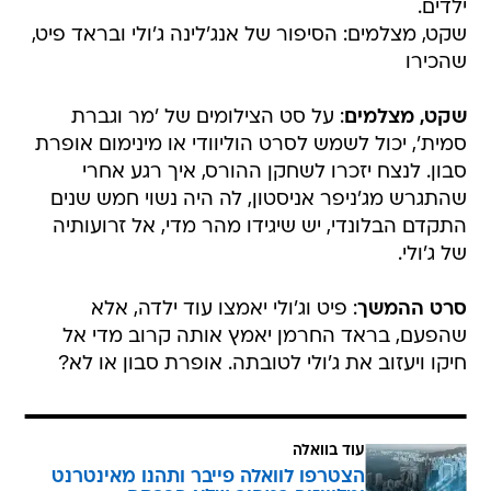
שהכירו
שקט, מצלמים
: על סט הצילומים של 'מר וגברת
סמית', יכול לשמש לסרט הוליוודי או מינימום אופרת
סבון. לנצח יזכרו לשחקן ההורס, איך רגע אחרי
שהתגרש מג'ניפר אניסטון, לה היה נשוי חמש שנים 
התקדם הבלונדי, יש שיגידו מהר מדי, אל זרועותיה
של ג'ולי.
סרט ההמשך
: פיט וג'ולי יאמצו עוד ילדה, אלא
שהפעם, בראד החרמן יאמץ אותה קרוב מדי אל
חיקו ויעזוב את ג'ולי לטובתה. אופרת סבון או לא?
עוד בוואלה
הצטרפו לוואלה פייבר ותהנו מאינטרנט
וטלוויזיה במחיר שלא הכרתם
בשיתוף וואלה פייבר