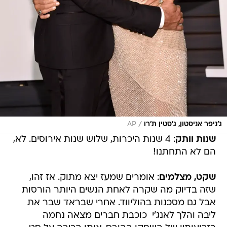
/
ג'ניפר אניסטון, ג'סטין ת'רו
AP
שנות וותק
: 4 שנות היכרות, שלוש שנות אירוסים. לא,
הם לא התחתנו!
שקט, מצלמים
: אומרים שמעז יצא מתוק. אז זהו,
שזה בדיוק מה שקרה לאחת הנשים היותר הורסות
אבל גם מסכנות בהוליווד. אחרי שבראד שבר את
ליבה והלך לאנג'י  כוכבת חברים מצאה נחמה
בזרועותיו של השחקן ההורס, אותו הכירה על סט
הצילומים של הסרט "את, אני והשאר".