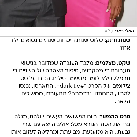
/
האלי בארי
AP
שנות וותק
: שלוש שנות היכרות, שנתיים נשואים, ילד
אחד
שקט, מצלמים
: מלבד העובדה שמדובר בנישואי
תערובת די מסקרנים, סיפור האהבה של השניים די
נורמלי, שלא לומר משעמם טילים. הכירו על סט
צילומים של הסרט "dark tide" , התארסו, נכנסו
להריון, התחתנו. נרדמתם? תתעוררו, ממשיכים
הלאה.
סרט ההמשך
: ביום הנישואים העשירי שלהם, מגלה
ברי את הסוד הנורא מכל: אוליביה יצא עם שרי
גבעתי. היא מזועזעת, מבועתת ומחליטה לעזוב אותו
ופוצחת ברומן עם קיילי מינוג. נקמה מתוקה או לא?
פנלופה קרוז חוויאר ברדום