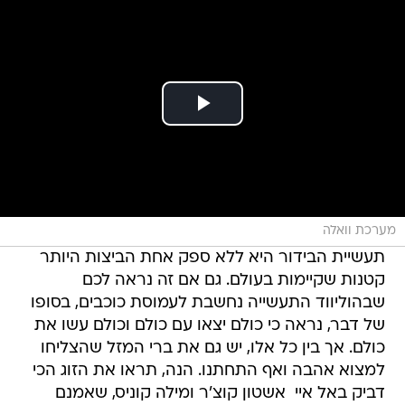
מערכת וואלה
תעשיית הבידור היא ללא ספק אחת הביצות היותר
קטנות שקיימות בעולם. גם אם זה נראה לכם
שבהוליווד התעשייה נחשבת לעמוסת כוכבים, בסופו
של דבר, נראה כי כולם יצאו עם כולם וכולם עשו את
כולם. אך בין כל אלו, יש גם את ברי המזל שהצליחו
למצוא אהבה ואף התחתנו. הנה, תראו את הזוג הכי
דביק באל איי  אשטון קוצ'ר ומילה קוניס, שאמנם
מכירים מהגיל שבו בערך גילו את המיניות שלהם,
אבל לקח להם כמה שנים טובות בשביל להתאחד