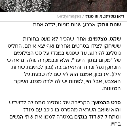
/
ריאן גוסלינג, אווה מנדז
GettyImages
שנות וותק
: ארבע שנות זוגיות, ילדה אחת
שקט, מצלמים
: אחרי שהכיר לא מעט בחורות
ששיחקו לצידו בסרטים אחרים ואף יצא איתם, החליט
גוסלינג להירגע, עד שפגש במנדז על סט הצילומים
של "מקום בתוך היער", אלא שבמקרה שלה, נראה כי
השחקן נפל שדוד והתאהב בה (נכון לכתיבת שורות
אלו). אז נכון, אמנם הוא לא שם לה טבעת על
האצבע, אבל היי, לפחות יש לה ילדה ממנו. העיקר
המזונות.
סרט ההמשך
: הקריירה של גוסלינג מתחילה לדשדש
והוא שואב השראה מהסרט בו כיכב עם מנדז
ומתחיל לשדוד בנקים במטרה לממן את שתי הנשים
בחייו.
ג'ניפר אניסטון ג'סטין ת'רו