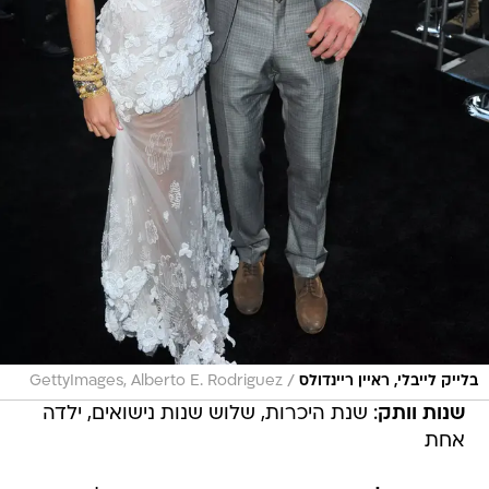
/
בלייק לייבלי, ראיין ריינדולס
GettyImages, Alberto E. Rodriguez
שנות וותק
: שנת היכרות, שלוש שנות נישואים, ילדה
אחת
שקט, מצלמים
: גם כאן הסיפור די חשוד. בכל זאת,
שנה לאחר שהתגרש מאחת הנשים היותר יפות שידע