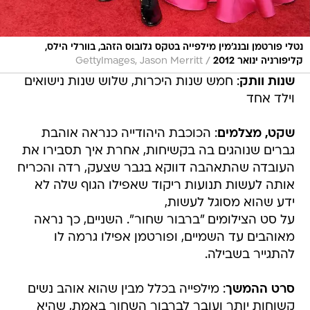
נטלי פורטמן ובנג'מין מילפייה בטקס גלובוס הזהב, בוורלי הילס,
/
קליפורניה ינואר 2012
GettyImages, Jason Merritt
שנות וותק
: חמש שנות היכרות, שלוש שנות נישואים
וילד אחד
שקט, מצלמים
: הכוכבת היהודייה כנראה אוהבת
גברים שנוהגים בה בקשיחות, אחרת איך תסבירו את
העובדה שהתאהבה דווקא בגבר שצעק, רדה והכריח
אותה לעשות תנועות ריקוד שאפילו הגוף שלה לא
ידע שהוא מסוגל לעשות,
על סט הצילומים "ברבור שחור". השניים, כך נראה
מאוהבים עד השמיים, ופורטמן אפילו גרמה לו
להתגייר בשבילה.
סרט ההמשך
: מילפייה בכלל מבין שהוא אוהב נשים
קשוחות יותר ועובר לברבור השחור באמת, שהיא
במקרה או לא גם יהודיה. נו אשתו של אשטון, מילה
קוניס.