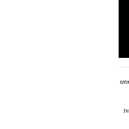
ממש
ות