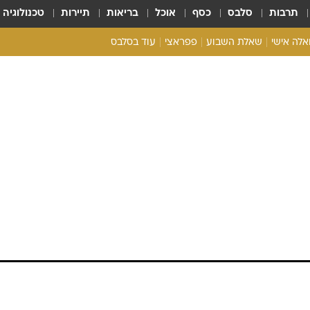
תרבות
סלבס
כסף
אוכל
בריאות
תיירות
טכנולוגיה
ואלה אישי
שאלת השבוע
פפראצי
עוד בסלבס
ריאליטי צ'ק
אונלי פאן
בית המלוכה
כל הכתבות
רכלו לנו