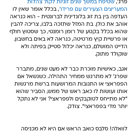
פרג',
שטיפח במשך שנים זוגיות לקול צהלות
המעריצים הצעירים עם פרידר
, בכלל אומר שאין לו
העדפה בין בת זוג בלונדינית לברונטית - הוא כנראה
אוהב את כולן. בת המזל שתזכה בלבו, צריכה להבין
שהוא בכלל בקטע של רומן רומנטי, כך שסטוץ חולף
או פרשיית קיץ מרטיטה, כנראה לא באים בחשבון.
הדייט המושלם, כנראה יכלול סטייק בפיתה ולא
שוקולד מתוק.
אגב, כאישיות מוכרת כבר לא מעט שנים, מתברר
שפרג' לא מתרגש ממחיר התהילה. כשנשאל אם
הפפראצי או התגובות המרושעות ברשת מרגשות
אותו ועושות לו כאב ראש של ממש, הסביר שהוא
"לא מתייחס לטוקבקים ולפפראצי? אני לא נתקל
יותר מדי בפפראצי". צודק.
לוואלה! סלבס כואב הראש אם היא לא מכניסה