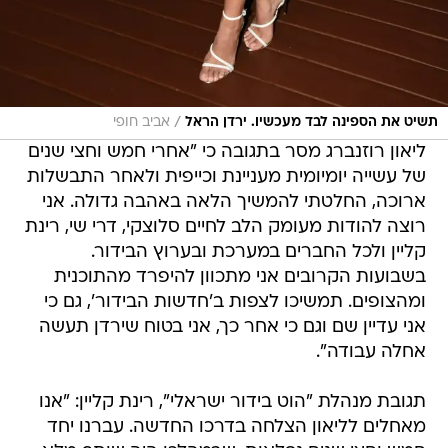
/
תשיט את הספינה לבד מעכשיו. ירדן הראל
אביב חופי
ליאון רוזנברג מסר בתגובה כי "אחרי חמש וחצי שנים
של עשייה יומיומית מעניינת וכייפית ולאחר התבשלות
ארוכה, החלטתי להמשיך הלאה באהבה גדולה. אני
רוצה להודות מעומק הלב לחיים סלוצקי, דרי שי, רינת
קליין ולכל החברים במערכת ובערוץ הבידור.
בשבועות הקרובים אני מתכוון להיפרד מהתוכנית
ומהצופים. תמשיכו לצפות ב'חדשות הבידור', גם כי
אני עדיין שם וגם כי אחר כך, אני בטוח שירדן תעשה
אחלה עבודה".
תגובת מנהלת "הוט בידור ישראלי", רינת קליין: "אנו
מאחלים לליאון הצלחה בדרכו החדשה. עברנו יחד