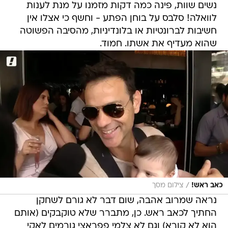
נשים שוות, פינה כמה דקות מזמנו על מנת לענות
לוואלה! סלבס על בוחן הפתע - וחשף כי אצלו אין
חשיבות לברונטיות או בלונדיניות, מהסיבה הפשוטה
שהוא מעדיף את אשתו. חמוד.
/
כאב ראש!
צילום מסך
נראה שמרוב אהבה, שום דבר לא גורם לשחקן
החתיך לכאב ראש. כן, מתברר שלא טוקבקים (אותם
הוא לא קורא) וגם לא צלמי פפראצי גורמים לאקי