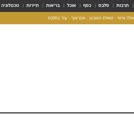
תרבות
סלבס
כסף
אוכל
בריאות
תיירות
טכנולוגיה
ואלה אישי
שאלת השבוע
פפראצי
עוד בסלבס
ריאליטי צ'ק
אונלי פאן
בית המלוכה
כל הכתבות
רכלו לנו