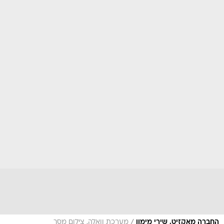
/
החברה מאקזיט. שירי מימון
מערכת וואלה, צילום מסך