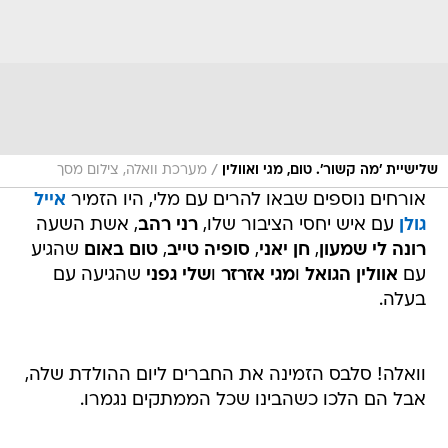
/
שלישיית 'מה קשור'. טום, מגי ואוולין
מערכת וואלה, צילום מסך
אורחים נוספים שבאו להרים עם מלי, היו הזמיר
אייל
גולן
עם איש יחסי הציבור שלו,
רני רהב
, אשת השעה
רונה לי שמעון
,
חן יאני
,
סופיה טייב
,
טום באום
שהגיע
עם
אוולין הגואל
ו
מגי אזרזר
ו
שלי גפני
שהגיעה עם
בעלה.
וואלה! סלבס הזמינה את החברים ליום ההולדת שלה,
אבל הם הלכו כשהבינו שכל הממתקים נגמרו.