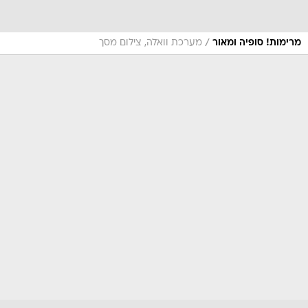
/
מרימות! סופיה ומאור
מערכת וואלה, צילום מסך