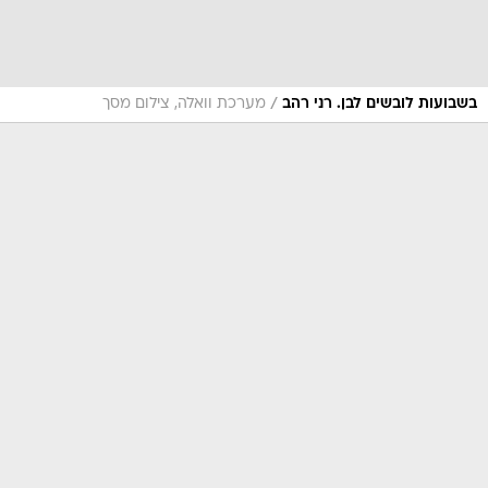
/
בשבועות לובשים לבן. רני רהב
מערכת וואלה, צילום מסך