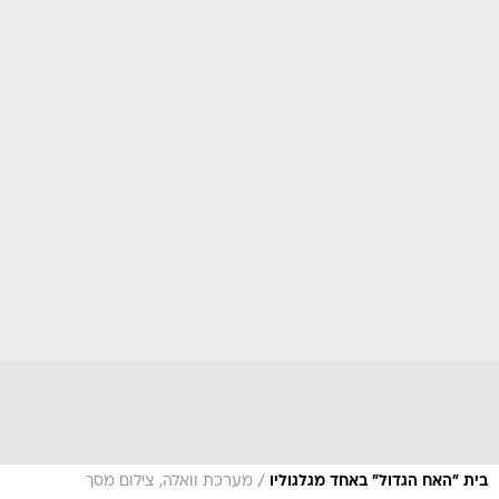
/
בית "האח הגדול" באחד מגלגוליו
מערכת וואלה, צילום מסך