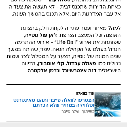
הדוגמנית הבינלאומית,
סטלה עמר
- ששמה פורסם
כאחת הדיירות שתכנס לבית - לא תעשה את צעדיה
אל עבר המדרגות היום, אלא תכנס בהמשך העונה.
למה? מאחר ועמר עתידה לקחת חלק בתצוגת
האופנה של המעצב הצרפתי
ז'אן פול גוטייה
,
שפותחת את אירוע "Life Ball" - אירוע ההתרמה
הגדול בעולם של הקהילה הגאה. עמר, שהיתה במשך
שנים המוזה של גוטייה, תצעד על המסלול לצד שמות
גדולים כמו
פאולה עבדול
,
קלי אוסבורן
, הדיווה
הישראלית
דנה אינטרשיונל
ו
כרמן אלקטרה
.
עוד בוואלה
הצטרפו לוואלה פייבר ותהנו מאינטרנט
וטלוויזיה במחיר שלא הכרתם
בשיתוף וואלה פייבר