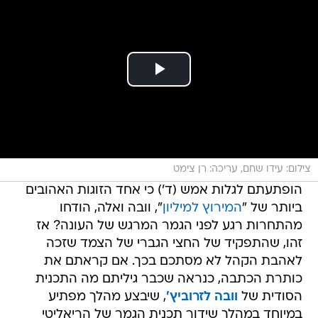
צילום: עידו שחם, עריכה: רן צימט
הופתעתם לגלות אמש (ד') כי אחד הזוגות האהובים
ביותר של "
המירוץ למיליון
", וובה ואלה, הודחו
מהתחרות רגע לפני הגמר המרגש של העונה? אז
זהו, שהתפקיד של החצי הגברי של הצמד שזכה
לאהבת הקהל לא מסתכם בכך. אם קראתם את
כותרת הכתבה, כנראה שכבר גיליתם מה התכנית
הסודית של
וובה לזרוביץ'
, שיבצע מהלך מפתיע
במיוחד במהלך שידור תכנית הגמר של הריאליטי