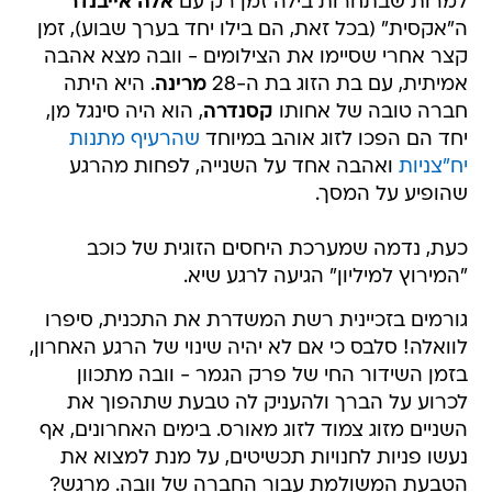
למרות שבתחרות בילה זמן רק עם
אלה אייבנדר
ה"אקסית" (בכל זאת, הם בילו יחד בערך שבוע), זמן
קצר אחרי שסיימו את הצילומים - וובה מצא אהבה
אמיתית, עם בת הזוג בת ה-28
מרינה
. היא היתה
חברה טובה של אחותו
קסנדרה
, הוא היה סינגל מן,
יחד הם הפכו לזוג אוהב במיוחד
שהרעיף מתנות
יח"צניות
ואהבה אחד על השנייה, לפחות מהרגע
שהופיע על המסך.
כעת, נדמה שמערכת היחסים הזוגית של כוכב
"המירוץ למיליון" הגיעה לרגע שיא.
גורמים בזכיינית רשת המשדרת את התכנית, סיפרו
לוואלה! סלבס כי אם לא יהיה שינוי של הרגע האחרון,
בזמן השידור החי של פרק הגמר - וובה מתכוון
לכרוע על הברך ולהעניק לה טבעת שתהפוך את
השניים מזוג צמוד לזוג מאורס. בימים האחרונים, אף
נעשו פניות לחנויות תכשיטים, על מנת למצוא את
הטבעת המשולמת עבור החברה של וובה. מרגש?