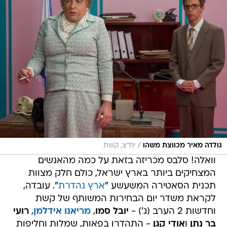
/
גולדה מאיר מכווצת משהו
יח"צ, קשת
וואלה! סלבס מכריזה בזאת על כמה מהאנשים
המצחיקים ביותר בארץ ישראל, כולם חלק מצוות
תכנית הסאטירה המשעשע "
ארץ נהדרת
". עובדה,
לקראת משדר יום הבחירות המשותף של קשת
וחדשות 2 הערב (ג') -
יובל סמו
,
מריאנו אידלמן
,
רועי
בר נתן
ו
אודי קגן
- התהדרו בפאות, שמלות וחליפות