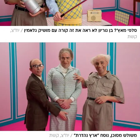
/
סלפי מאץ'? בן גוריון לא ראה את זה קורה עם מושיק גלאמין
יח"צ,
קשת
/
משולש מסוכן, נוסח "ארץ נהדרת"
יח"צ, קשת